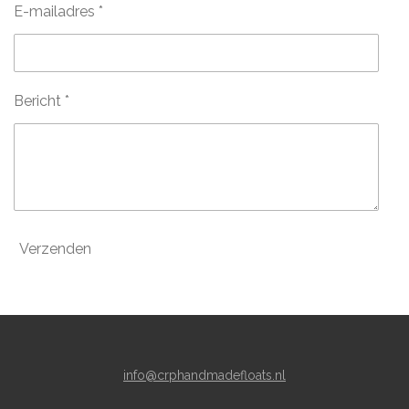
E-mailadres *
Bericht *
Verzenden
info@crphandmadefloats.nl