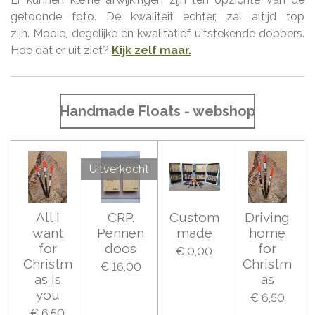
getoonde foto. De kwaliteit echter, zal altijd top
zijn.
Mooie, degelijke en kwalitatief uitstekende dobbers.
Hoe dat er uit ziet?
Kijk zelf maar.
Handmade Floats - webshop
Uitverkocht
All I
CRP.
Custom
Driving
want
Pennen
made
home
for
doos
for
€ 0,00
Christm
Christm
€ 16,00
as is
as
you
€ 6,50
€ 6,50