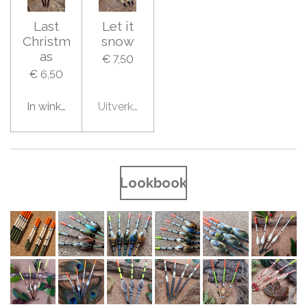
Last
Let it
Christm
snow
as
€ 7,50
€ 6,50
In winkelwagen
Uitverkocht
Lookbook