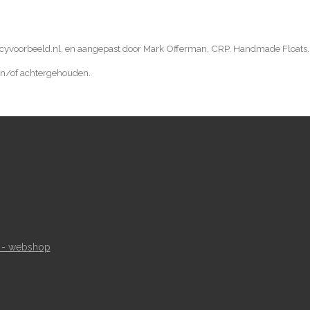
licyvoorbeeld.nl, en aangepast door Mark Offerman, CRP. Handmade Floats.
 en/of achtergehouden.
 - webshop