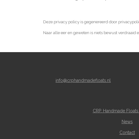
Deze privacy policy is gegenereerd door privacypo
Naar alle eer en geweten is niets bewust verdraaid
info@crphandmadefloats.nl
CRP. Handmade Floats
News
Contact